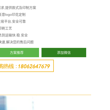
设计打样
设计打样
求,提供款式及印制方案
设计打样
意logo印花定制
设计打样
易平台,安全可靠
设计打样
印刷工艺
设计打样
达到运输快.稳.安全
设计打样
快速,解决您的售后问题
设计打样
方案推荐
添加微信
设计打样
设计打样
设计打样
设计打样
设计打样
设计打样
设计打样
设计打样