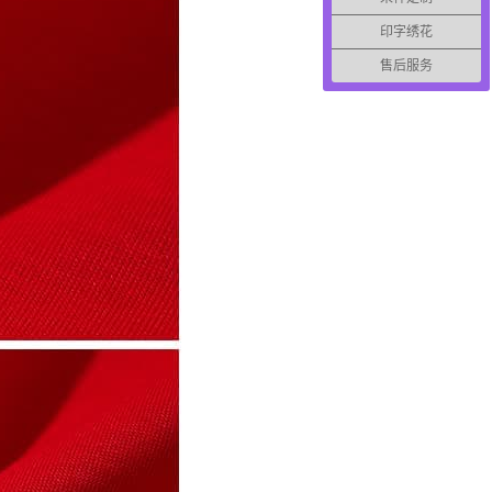
印字绣花
售后服务