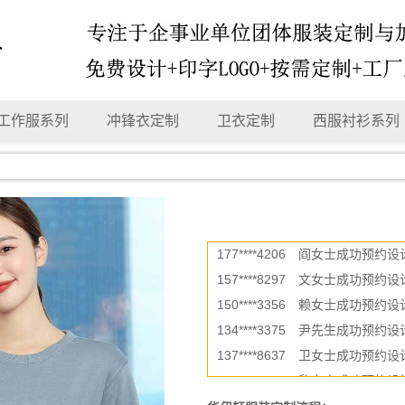
137****9815 芦先生成功预约
177****4900 席先生成功预约
177****9562 俞女士成功预约
186****8766 赖女士成功预约
132****4570 冯先生成功预约
工作服系列
冲锋衣定制
卫衣定制
西服衬衫系列
131****3251 喻女士成功预约
180****7944 龚女士成功预约
133****0919 计女士成功预约
180****1770 计先生成功预约
177****4206 阎女士成功预约
157****8297 文女士成功预约
150****3356 赖女士成功预约
134****3375 尹先生成功预约
137****8637 卫女士成功预约
180****5624 黎女士成功预约
157****4362 倪女士成功预约