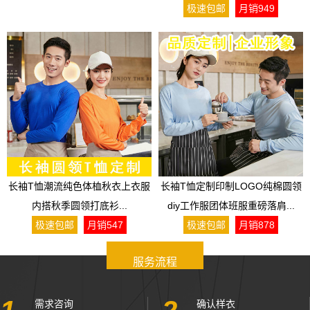
极速包邮
月销949
长袖T恤潮流纯色体桖秋衣上衣服
长袖T恤定制印制LOGO纯棉圆领
内搭秋季圆领打底衫...
diy工作服团体班服重磅落肩...
极速包邮
月销547
极速包邮
月销878
服务流程
需求咨询
确认样衣