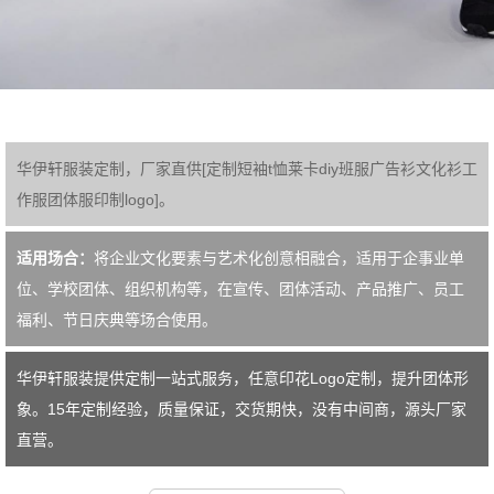
华伊轩服装定制，厂家直供[定制短袖t恤莱卡diy班服广告衫文化衫工
作服团体服印制logo]。
适用场合：
将企业文化要素与艺术化创意相融合，适用于企事业单
位、学校团体、组织机构等，在宣传、团体活动、产品推广、员工
福利、节日庆典等场合使用。
华伊轩服装提供定制一站式服务，任意印花Logo定制，提升团体形
象。15年定制经验，质量保证，交货期快，没有中间商，源头厂家
直营。