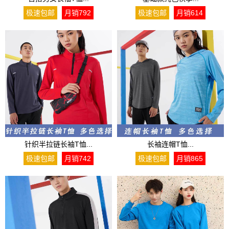
极速包邮
月销792
极速包邮
月销614
针织半拉链长袖T恤...
长袖连帽T恤...
极速包邮
月销742
极速包邮
月销865