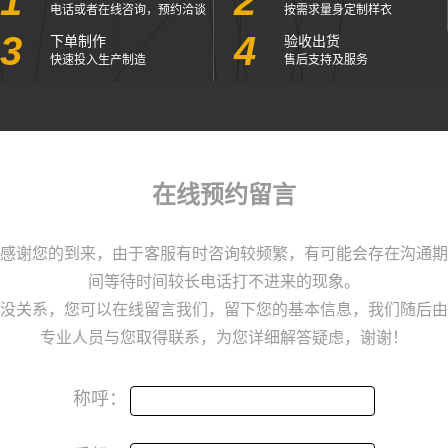
1
2
电话或者在线咨询，预约洽谈
按需求量身定制样衣
3
4
下单制作
验收出货
快速投入生产制造
售后支持及服务
在线预约留言
感谢您的到来，由于客服有时咨询较频繁，有可能会存在沟通期
间等待时间较长电话打不进来的现象。
没关系，您可以在线留言我们，留下您的基本信息，我们随后由
专业人员与您取得联系，为您详细解答疑虑，谢谢！
称呼：