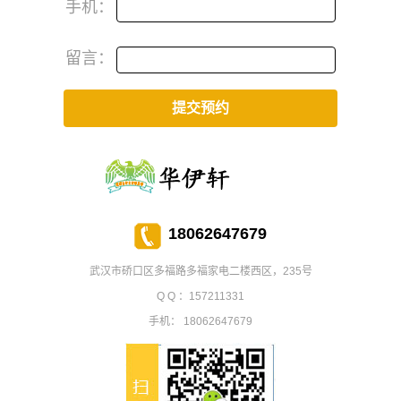
手机：
留言：
18062647679
武汉市硚口区多福路多福家电二楼西区，235号
Q Q ：157211331
手机：
18062647679